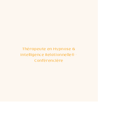
Marine Gautheron
Thérapeute en Hypnose &
Intelligence Relationnelle® ·
Conférencière
07.66.68.38.22
mrngautheron@gmail.co
m
Lundi au
Vendredi
De 9h à 17h
En Visio
Aix Les Bains